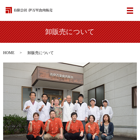
メ
卸販売について
HOME
卸販売について