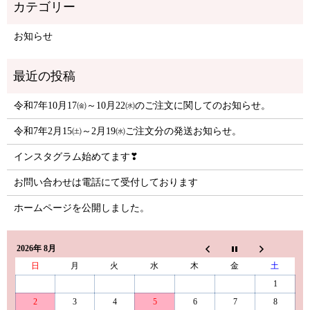
お知らせ
令和7年10月17㈮～10月22㈬のご注文に関してのお知らせ。
令和7年2月15㈯～2月19㈬ご注文分の発送お知らせ。
インスタグラム始めてます❣
お問い合わせは電話にて受付しております
ホームページを公開しました。
2026年 8月
日
月
火
水
木
金
土
1
2
3
4
5
6
7
8