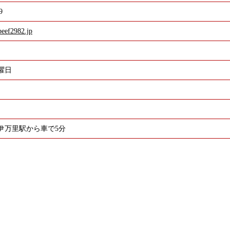
9
beef2982.jp
曜日
）
 伊万里駅から車で5分