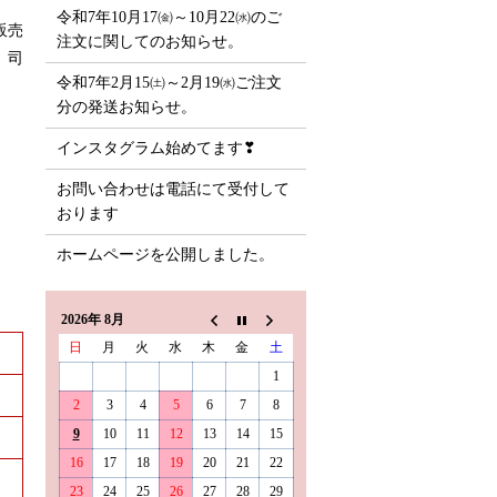
令和7年10月17㈮～10月22㈬のご
販売
注文に関してのお知らせ。
 司
令和7年2月15㈯～2月19㈬ご注文
分の発送お知らせ。
インスタグラム始めてます❣
お問い合わせは電話にて受付して
おります
ホームページを公開しました。
2026年 8月
日
月
火
水
木
金
土
1
2
3
4
5
6
7
8
9
10
11
12
13
14
15
16
17
18
19
20
21
22
23
24
25
26
27
28
29