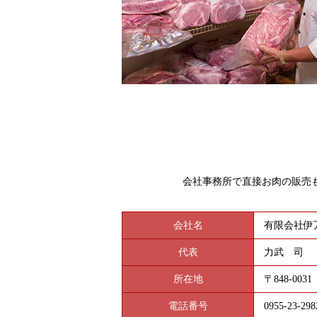
会社事務所で直接お肉の販売
会社名
有限会社伊
代表
力武 司
所在地
〒848-00
電話番号
0955-23-298