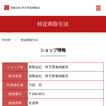
メ
特定商取引法
HOME
特定商取引法
ショップ情報
ショップ名
有限会社 伊万里食肉販売
販売業者
有限会社 伊万里食肉販売
代表責任者
力武 司
郵便番号
〒848-0031
都道府県
佐賀県