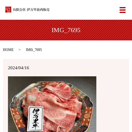
メ
IMG_7695
HOME
IMG_7695
2024/04/16