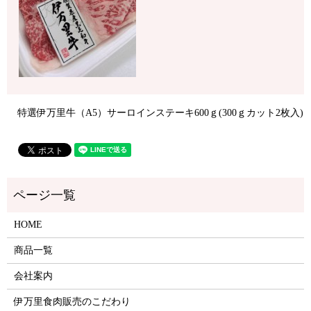
特選伊万里牛（A5）サーロインステーキ600ｇ(300ｇカット2枚入)
HOME
商品一覧
会社案内
伊万里食肉販売のこだわり