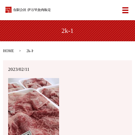
メ
2k-1
HOME
2k-1
2023/02/11