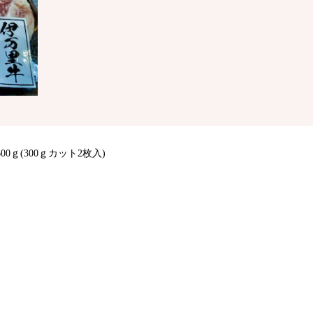
ｇ(300ｇカット2枚入)