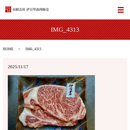
メ
IMG_4313
HOME
IMG_4313
2025/11/17