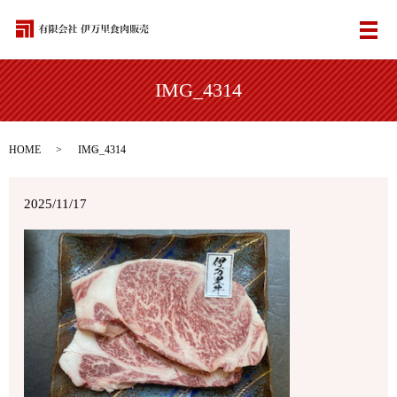
メ
IMG_4314
HOME
IMG_4314
2025/11/17