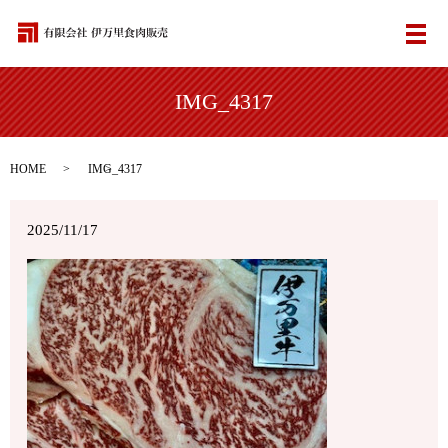
メ
IMG_4317
HOME
IMG_4317
2025/11/17