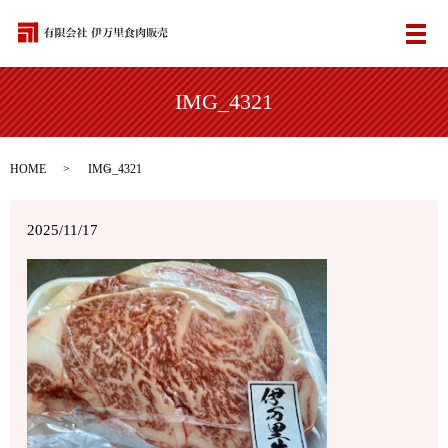
メ
IMG_4321
HOME
IMG_4321
2025/11/17