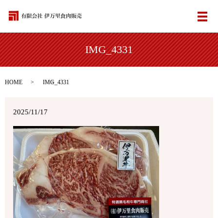
メ
IMG_4331
HOME
IMG_4331
2025/11/17