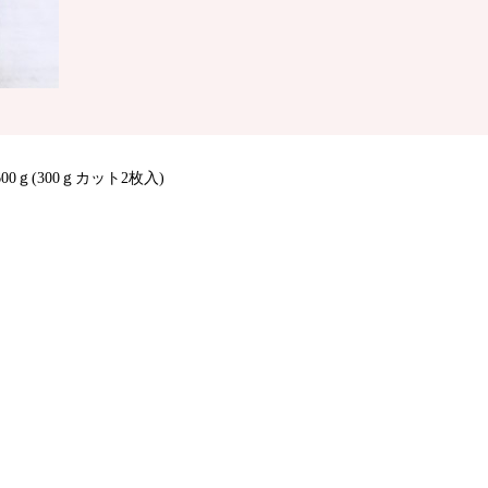
ｇ(300ｇカット2枚入)