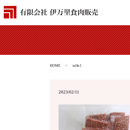
HOME
m1k-1
2023/02/11