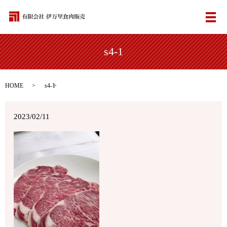
メ
s4-1
HOME
s4-1
2023/02/11