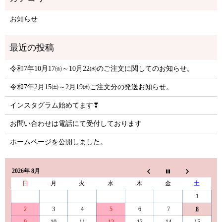
お知らせ
令和7年10月17㈮～10月22㈬のご注文に関してのお知らせ。
令和7年2月15㈯～2月19㈬ご注文分の発送お知らせ。
インスタグラム始めてます❣
お問い合わせは電話にて受付しております
ホームページを公開しました。
2026年 8月
日
月
火
水
木
金
土
1
2
3
4
5
6
7
8
9
10
11
12
13
14
15