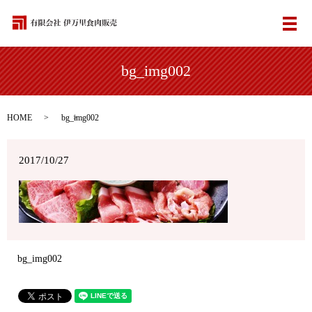
メ
bg_img002
HOME
bg_img002
2017/10/27
bg_img002