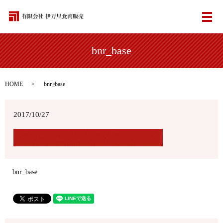
メ
bnr_base
HOME
bnr_base
2017/10/27
bnr_base