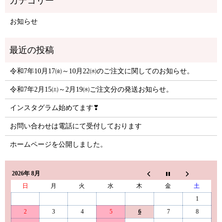
お知らせ
令和7年10月17㈮～10月22㈬のご注文に関してのお知らせ。
令和7年2月15㈯～2月19㈬ご注文分の発送お知らせ。
インスタグラム始めてます❣
お問い合わせは電話にて受付しております
ホームページを公開しました。
2026年 8月
日
月
火
水
木
金
土
1
2
3
4
5
6
7
8