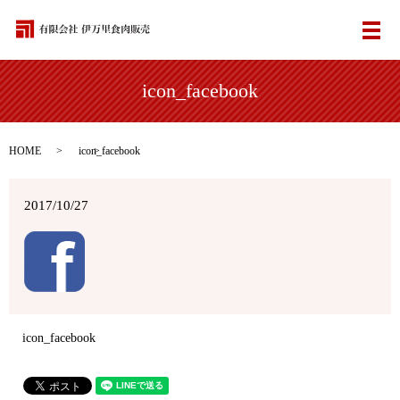
メ
icon_facebook
HOME
icon_facebook
2017/10/27
icon_facebook