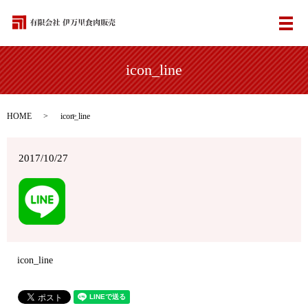
メ
icon_line
HOME
icon_line
2017/10/27
icon_line