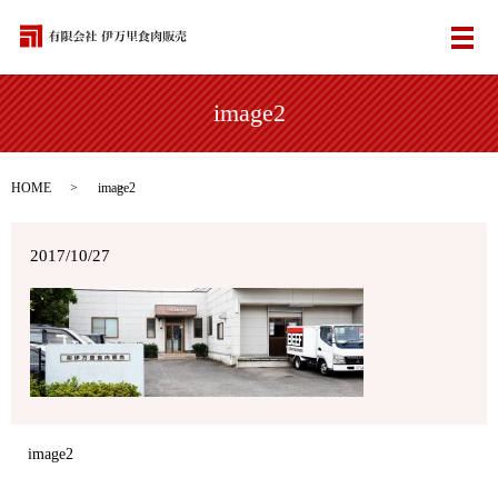
メ
image2
HOME
image2
2017/10/27
image2