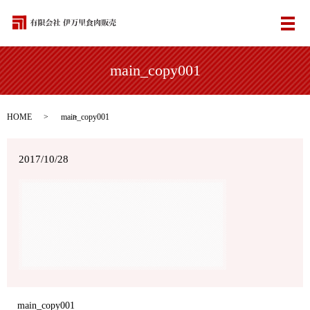
メ
main_copy001
HOME
main_copy001
2017/10/28
main_copy001