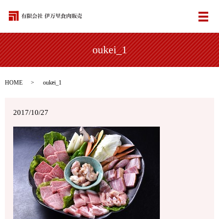
メ
oukei_1
HOME
oukei_1
2017/10/27