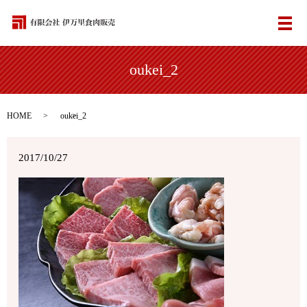
メ
oukei_2
HOME
oukei_2
2017/10/27