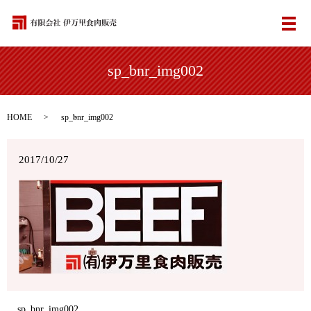
メ
sp_bnr_img002
HOME
sp_bnr_img002
2017/10/27
sp_bnr_img002