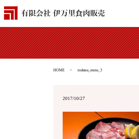
HOME
tsukasa_menu_3
2017/10/27